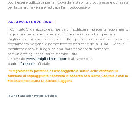
potrà essere utilizzata per la nuova data stabilita o potrà essere utilizzata
per la gara che verrà effettuata l’anno successivo.
24 - AVVERTENZE FINALI
Il Comitato Organizzatore si riserva di modificare il presente regolamento
in qualunque momento per motivi che riterrà opportuni per una
migliore organizzazione della gara. Per quanto non previsto dal presente
regolamento, valgono le norme tecnico statutarie della FIDAL. Eventuali
modifiche a servizi, luoghi ed orari saranno opportunamente
comunicate agli atleti iscritti tramite il sito
dell’evento
www.ilmigliodiroma.com
o attraverso la
pagina
facebook
ufficiale.
*il regolamento potrebbe essere soggetto a subire delle variazioni in
funzione di sopraggiunte necessità in accordo con Roma Capitale e con la
Federazione Italiana Di Atletica Leggera.
FaLang translation system by Faboba