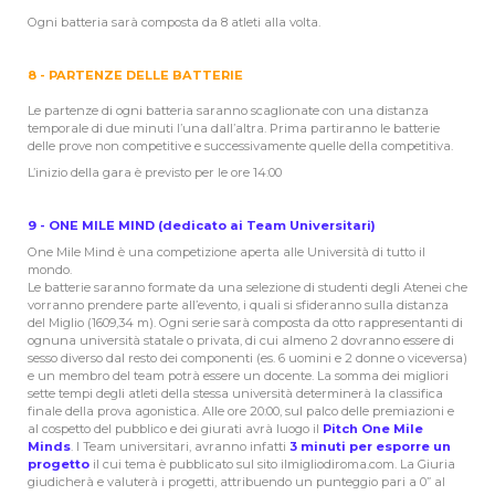
Ogni batteria sarà composta da 8 atleti alla volta.
8 - PARTENZE DELLE BATTERIE
Le partenze di ogni batteria saranno scaglionate con una distanza
temporale di due minuti l’una dall’altra. Prima partiranno le batterie
delle prove non competitive e successivamente quelle della competitiva.
L’inizio della gara è previsto per le ore 14:00
9 - ONE MILE MIND (dedicato ai Team Universitari)
One Mile Mind è una competizione aperta alle Università di tutto il
mondo.
Le batterie saranno formate da una selezione di studenti degli Atenei che
vorranno prendere parte all’evento, i quali si sfideranno sulla distanza
del Miglio (1609,34 m). Ogni serie sarà composta da otto rappresentanti di
ognuna università statale o privata, di cui almeno 2 dovranno essere di
sesso diverso dal resto dei componenti (es. 6 uomini e 2 donne o viceversa)
e un membro del team potrà essere un docente. La somma dei migliori
sette tempi degli atleti della stessa università determinerà la classifica
finale della prova agonistica. Alle ore 20:00, sul palco delle premiazioni e
al cospetto del pubblico e dei giurati avrà luogo il
Pitch One Mile
Minds
. I Team universitari, avranno infatti
3 minuti per esporre un
progetto
il cui tema è pubblicato sul sito ilmigliodiroma.com. La Giuria
giudicherà e valuterà i progetti, attribuendo un punteggio pari a 0” al