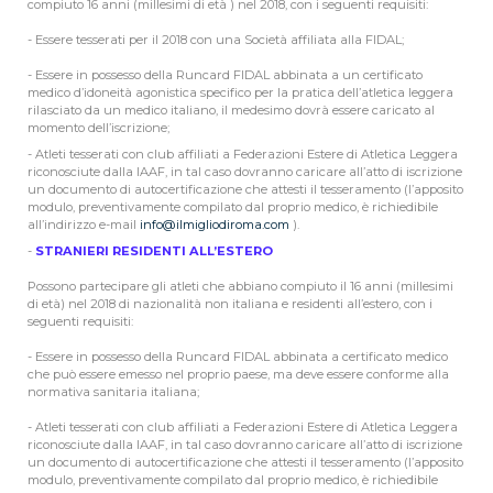
compiuto 16 anni (millesimi di età ) nel 2018, con i seguenti requisiti:
- Essere tesserati per il 2018 con una Società affiliata alla FIDAL;
- Essere in possesso della Runcard FIDAL abbinata a un certificato
medico d’idoneità agonistica specifico per la pratica dell’atletica leggera
rilasciato da un medico italiano, il medesimo dovrà essere caricato al
momento dell’iscrizione;
- Atleti tesserati con club affiliati a Federazioni Estere di Atletica Leggera
riconosciute dalla IAAF, in tal caso dovranno caricare all’atto di iscrizione
un documento di autocertificazione che attesti il tesseramento (l’apposito
modulo, preventivamente compilato dal proprio medico, è richiedibile
all’indirizzo e-mail
info@ilmigliodiroma.com
).
-
STRANIERI RESIDENTI ALL’ESTERO
Possono partecipare gli atleti che abbiano compiuto il 16 anni (millesimi
di età) nel 2018 di nazionalità non italiana e residenti all’estero, con i
seguenti requisiti:
- Essere in possesso della Runcard FIDAL abbinata a certificato medico
che può essere emesso nel proprio paese, ma deve essere conforme alla
normativa sanitaria italiana;
- Atleti tesserati con club affiliati a Federazioni Estere di Atletica Leggera
riconosciute dalla IAAF, in tal caso dovranno caricare all’atto di iscrizione
un documento di autocertificazione che attesti il tesseramento (l’apposito
modulo, preventivamente compilato dal proprio medico, è richiedibile