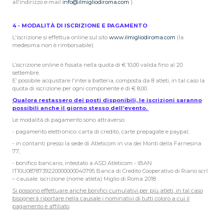
all’indirizzo e-mail
info@ilmigliodiroma.com
).
4 - MODALITÀ DI ISCRIZIONE E PAGAMENTO
L'iscrizione si effettua online sul sito
www.ilmigliodiroma.com
(la
medesima non è rimborsabile).
L’iscrizione online è fissata nella quota di € 10,00 valida fino al 20
settembre.
E’ possibile acquistare l'intera batteria, composta da 8 atleti, in tal caso la
quota di iscrizione per ogni componente è di € 8,00.
Qualora restassero dei posti disponibili, le iscrizioni saranno
possibili anche il giorno stesso dell’evento.
Le modalità di pagamento sono attraverso:
- pagamento elettronico: carta di credito, carte prepagate e paypal;
- in contanti presso la sede di Atleticom in via dei Monti della Farnesina
77;
- bonifico bancario, intestato a ASD Atleticom - IBAN
IT10U0878739220000000040795 Banca di Credito Cooperativo di Riano scrl
– causale: iscrizione (nome atleta) Miglio di Roma 2018.
Si possono effettuare anche bonifici cumulativi per più atleti, in tal caso
bisognerà riportare nella causale i nominativi di tutti coloro a cui il
pagamento è affiliato
.