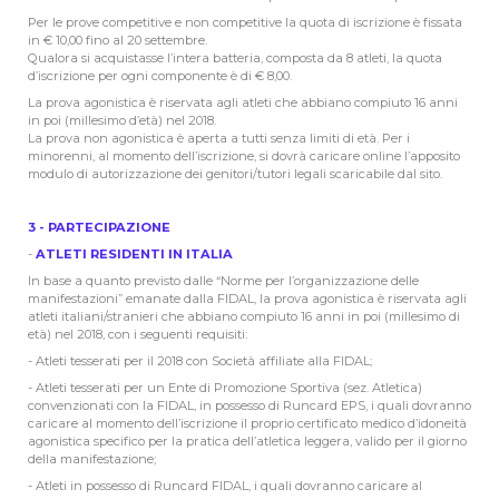
Per le prove competitive e non competitive la quota di iscrizione è fissata
in € 10,00 fino al 20 settembre.
Qualora si acquistasse l’intera batteria, composta da 8 atleti, la quota
d’iscrizione per ogni componente è di € 8,00.
La prova agonistica è riservata agli atleti che abbiano compiuto 16 anni
in poi (millesimo d’età) nel 2018.
La prova non agonistica è aperta a tutti senza limiti di età. Per i
minorenni, al momento dell’iscrizione, si dovrà caricare online l’apposito
modulo di autorizzazione dei genitori/tutori legali scaricabile dal sito.
3 - PARTECIPAZIONE
-
ATLETI RESIDENTI IN ITALIA
In base a quanto previsto dalle “Norme per l’organizzazione delle
manifestazioni” emanate dalla FIDAL, la prova agonistica è riservata agli
atleti italiani/stranieri che abbiano compiuto 16 anni in poi (millesimo di
età) nel 2018, con i seguenti requisiti:
- Atleti tesserati per il 2018 con Società affiliate alla FIDAL;
- Atleti tesserati per un Ente di Promozione Sportiva (sez. Atletica)
convenzionati con la FIDAL, in possesso di Runcard EPS, i quali dovranno
caricare al momento dell’iscrizione il proprio certificato medico d’idoneità
agonistica specifico per la pratica dell’atletica leggera, valido per il giorno
della manifestazione;
- Atleti in possesso di Runcard FIDAL, i quali dovranno caricare al