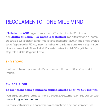
REGOLAMENTO - ONE MILE MIND
L’
Atleticom ASD
organizza sabato 22 settembre la 3ª edizione
del
Miglio di Roma - La Corsa dei Berberi
, manifestazione di corsa
su strada sulla distanza del Miglio anglosassone 1.609,34 mt. che si svolge
sotto l’egida della FIDAL, inserita nel calendario nazionale e insignita del
riconoscimento di Silver Label. Gode dei patrocini del CONI, di Roma
Capitale e della Regione Lazio.
1 - RITROVO
Il ritrovo è fissato per sabato 22 settembre alle ore 11:00 in Piazza del
Popolo.
2 – ISCRIZIONI
Le iscrizioni sono a numero chiuso aperte ai primi 500 iscritti.
Potranno essere effettuate fino a giovedì 20 settembre, online sul portale
www.ilmigliodiroma.com
La manifestazione è a carattere sia competitivo che non competitivo.