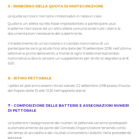
5 - RIMBORSO DELLA QUOTA DI PARTECIPAZIONE
Le quote iscrizioni non sono rimborsabili in nessun caso.
Qualora un atleta iscritto fosse impossibilitato a partecipare, può
trasferire l’iscrizione ad un altro atleta comunicando tutti i dati e le
documentazioni necessarie del subentrante.
Il trasferimento di un’iscrizione o il cambio nominativo di un
partecipante sarà gratuito fino alla data del 15 settembre 2018, nell’ultima
settimana prima dell’evento, a fronte di ogni trasferimento/cambio
nominativo si dovrà versare un supplemento per diritti di segreteria di €
5,00.
6 - RITIRO PETTORALE
I pettorali potranno essere ritirati sabato 22 settembre 2018 presso Piazza
del Popolo dalle 10 alle 13.30 nell’apposito stand.
7 - COMPOSIZIONE DELLE BATTERIE E ASSEGNAZIONI NUMERI
DI PETTORALE
Le batterie e l’assegnazione dei numeri di pettorale saranno predisposti
automaticamente da parte del Comitato Organizzatore tenendo conto
dei tempi di accredito e dei risultati cronometrici stabiliti nella precedente
edizione.