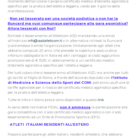
momento dell’iscrizione il proprio certificato medico d’idoneità agonistica
specifico per la pratica dell’atletica leggera, valido per il giorno della
manifestazione;
-
Non sei tesserato per una società podistica o non hai la
Runcard ma vuoi comunque partecipare alla gara agonistica?
Allora tesserati con Noi!!
Richiedi il tesseramento all’Atleticom ASD mandando una email
all’indirizzo
info@asdatleticom.it
o in alternativa richiedi la Runcard
(card emessa tramite l’organizzazione, limitatamente agli atleti che
abbiano compiuto 20 anni, che prevede la copertura assicurativa
infortuni obbligatoria in Italia ed altri vantaggi) al costo aggiuntivo
promozionale di € 15,00, in abbinamento a un certificato medico
d’idoneità agonistica specifico per l’atletica leggera.
Per tutti coloro che si tessereranno all’Atleticom ASD, ma anche per tutti
gli iscritti al Miglio di Roma, a fronte dell’accordo stipulato con
l’Istituto
di Medicina e Scienza dello Sport del CONI
, potranno usufruire di
tariffe agevolate per il rilascio del certificato medico agonistico specifico
per la pratica dell’atletica leggera.
Tutte le info e il listino prezzi sono disponibili a questo
link
Ai sensi delle normative FIDAL,
non è ammessa
la partecipazione alla
gara competitiva con il solo certificato medico agonistico o con il solo
tesseramento ad un Ente di Promozione Sportiva (EPS).
-
ATLETI ITALIANI RESIDENTI ALL’ESTERO
Possono partecipare gli atleti italiani, residenti all’estero, che abbiano