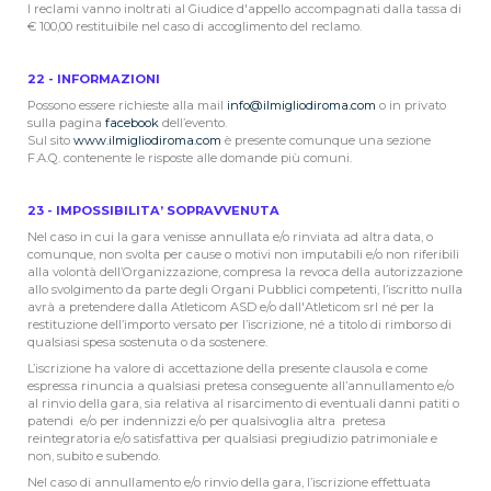
I reclami vanno inoltrati al Giudice d'appello accompagnati dalla tassa di
€ 100,00 restituibile nel caso di accoglimento del reclamo.
22 - INFORMAZIONI
Possono essere richieste alla mail
info@ilmigliodiroma.com
o in privato
sulla pagina
facebook
dell’evento.
Sul sito
www.ilmigliodiroma.com
è presente comunque una sezione
F.A.Q. contenente le risposte alle domande più comuni.
23 - IMPOSSIBILITA’ SOPRAVVENUTA
Nel caso in cui la gara venisse annullata e/o rinviata ad altra data, o
comunque, non svolta per cause o motivi non imputabili e/o non riferibili
alla volontà dell’Organizzazione, compresa la revoca della autorizzazione
allo svolgimento da parte degli Organi Pubblici competenti, l’iscritto nulla
avrà a pretendere dalla Atleticom ASD e/o dall'Atleticom srl né per la
restituzione dell’importo versato per l’iscrizione, né a titolo di rimborso di
qualsiasi spesa sostenuta o da sostenere.
L’iscrizione ha valore di accettazione della presente clausola e come
espressa rinuncia a qualsiasi pretesa conseguente all’annullamento e/o
al rinvio della gara, sia relativa al risarcimento di eventuali danni patiti o
patendi e/o per indennizzi e/o per qualsivoglia altra pretesa
reintegratoria e/o satisfattiva per qualsiasi pregiudizio patrimoniale e
non, subito e subendo.
Nel caso di annullamento e/o rinvio della gara, l’iscrizione effettuata