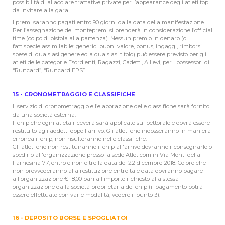
possibilità di allacciare trattative private per l’appearance degli atleti top
da invitare alla gara.
I premi saranno pagati entro 90 giorni dalla data della manifestazione.
Per l’assegnazione del montepremi si prenderà in considerazione l’official
time (colpo di pistola alla partenza). Nessun premio in denaro (o
fattispecie assimilabile: generici buoni valore, bonus, ingaggi, rimborsi
spese di qualsiasi genere ed a qualsiasi titolo) può essere previsto per gli
atleti delle categorie Esordienti, Ragazzi, Cadetti, Allievi, per i possessori di
“Runcard”, “Runcard EPS”.
15 - CRONOMETRAGGIO E CLASSIFICHE
Il servizio di cronometraggio e l’elaborazione delle classifiche sarà fornito
da una società esterna.
Il chip che ogni atleta riceverà sarà applicato sul pettorale e dovrà essere
restituito agli addetti dopo l'arrivo. Gli atleti che indosseranno in maniera
erronea il chip, non risulteranno nelle classifiche.
Gli atleti che non restituiranno il chip all'arrivo dovranno riconsegnarlo o
spedirlo all'organizzazione presso la sede Atleticom in Via Monti della
Farnesina 77, entro e non oltre la data del 22 dicembre 2018. Coloro che
non provvederanno alla restituzione entro tale data dovranno pagare
all'organizzazione € 18,00 pari all'importo richiesto alla stessa
organizzazione dalla società proprietaria dei chip (il pagamento potrà
essere effettuato con varie modalità, vedere il punto 3).
16 - DEPOSITO BORSE E SPOGLIATOI