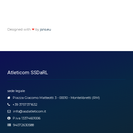
Designed with
❤
by
jsns.eu
Atleticom SSDaRL
sede legale
Piazza Giacomo Matteotti 3 - 00010 - Montelibretti (RM)
+39 3757371632
info@asdatleticom.it
P.iva 13374601006
94072630588