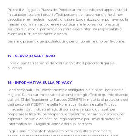
Presso il villaggio in Piazza del Popolo saranno predisposti appositi stand
in cui poter lasciare i propri effetti personali, ci raccomandiamo di non
depositare nei medesimi oggetti di valore. L’organizzazione, pur avendo la
massima cura nel raccogliere e riconsegnare le borse, non presta un
servizio di custodia, pertanto non potrà essere ritenuta responsabile di
eventuali furti, smarrimenti o danni.
Saranno presenti due spogliatoi, uno per gli uomini e uno per le donne.
17 - SERVIZIO SANITARIO
I presidi sanitari saranno disposti lungo tutto il percorso di gara e
all’arrivo.
18 - INFORMATIVA SULLA PRIVACY
I dati personali, il cui conferimento è obbligatorio ai fini dell’iscrizione al
Miglio di Roma, saranno trattati ai sensi e per gli effetti di quanto disposto
dall'art. 13 del Regolamento Europeo 2016/679 in materia di protezione dei
dati personali ("GDPR") e della Normativa Nazionale sulla Privacy.
I medesimi dati indicati all'atto di iscrizione, vengono utilizzati per
preparare la lista dei partecipanti, le classifiche, per archivio storico, per
espletare i servizi dichiarati nel regolamento e per l’invio di materiale
informativo del Il Miglio di Roma o dei suoi partners.
In qualsiasi momento l’interessato potrà consultare, modificare,
cancellare gratuitamente i propri dati scrivendo al responsabile del