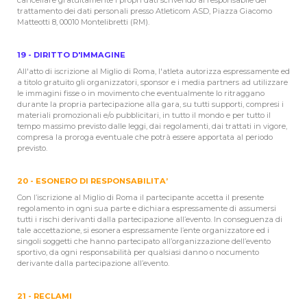
trattamento dei dati personali presso Atleticom ASD, Piazza Giacomo
Matteotti 8, 00010 Montelibretti (RM).
19 - DIRITTO D'IMMAGINE
All'atto di iscrizione al Miglio di Roma, l'atleta autorizza espressamente ed
a titolo gratuito gli organizzatori, sponsor e i media partners ad utilizzare
le immagini fisse o in movimento che eventualmente lo ritraggano
durante la propria partecipazione alla gara, su tutti supporti, compresi i
materiali promozionali e/o pubblicitari, in tutto il mondo e per tutto il
tempo massimo previsto dalle leggi, dai regolamenti, dai trattati in vigore,
compresa la proroga eventuale che potrà essere apportata al periodo
previsto.
20 - ESONERO DI RESPONSABILITA’
Con l’iscrizione al Miglio di Roma il partecipante accetta il presente
regolamento in ogni sua parte e dichiara espressamente di assumersi
tutti i rischi derivanti dalla partecipazione all’evento. In conseguenza di
tale accettazione, si esonera espressamente l’ente organizzatore ed i
singoli soggetti che hanno partecipato all’organizzazione dell’evento
sportivo, da ogni responsabilità per qualsiasi danno o nocumento
derivante dalla partecipazione all’evento.
21 - RECLAMI