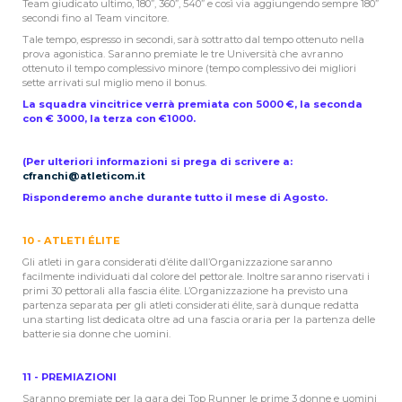
Team giudicato ultimo, 180”, 360”, 540” e così via aggiungendo sempre 180”
secondi fino al Team vincitore.
Tale tempo, espresso in secondi, sarà sottratto dal tempo ottenuto nella
prova agonistica. Saranno premiate le tre Università che avranno
ottenuto il tempo complessivo minore (tempo complessivo dei migliori
sette arrivati sul miglio meno il bonus.
La squadra vincitrice verrà premiata con 5000 €, la seconda
con € 3000, la terza con €1000.
(Per ulteriori informazioni si prega di scrivere a:
cfranchi@atleticom.it
Risponderemo anche durante tutto il mese di Agosto.
10 - ATLETI ÉLITE
Gli atleti in gara considerati d’élite dall’Organizzazione saranno
facilmente individuati dal colore del pettorale. Inoltre saranno riservati i
primi 30 pettorali alla fascia élite. L’Organizzazione ha previsto una
partenza separata per gli atleti considerati élite, sarà dunque redatta
una starting list dedicata oltre ad una fascia oraria per la partenza delle
batterie sia donne che uomini.
11 - PREMIAZIONI
Saranno premiate per la gara dei Top Runner le prime 3 donne e uomini