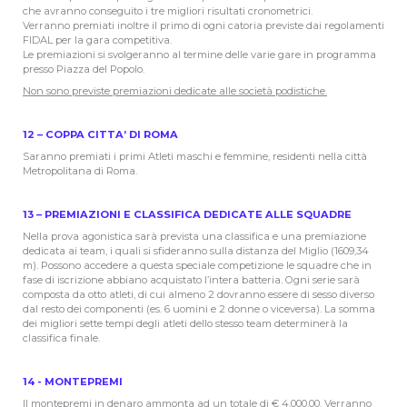
che avranno conseguito i tre migliori risultati cronometrici.
Verranno premiati inoltre il primo di ogni catoria previste dai regolamenti
FIDAL per la gara competitiva.
Le premiazioni si svolgeranno al termine delle varie gare in programma
presso Piazza del Popolo.
Non sono previste premiazioni dedicate alle società podistiche.
12 – COPPA CITTA’ DI ROMA
Saranno premiati i primi Atleti maschi e femmine, residenti nella città
Metropolitana di Roma.
13 – PREMIAZIONI E CLASSIFICA DEDICATE ALLE SQUADRE
Nella prova agonistica sarà prevista una classifica e una premiazione
dedicata ai team, i quali si sfideranno sulla distanza del Miglio (1609,34
m). Possono accedere a questa speciale competizione le squadre che in
fase di iscrizione abbiano acquistato l’intera batteria. Ogni serie sarà
composta da otto atleti, di cui almeno 2 dovranno essere di sesso diverso
dal resto dei componenti (es. 6 uomini e 2 donne o viceversa). La somma
dei migliori sette tempi degli atleti dello stesso team determinerà la
classifica finale.
14 - MONTEPREMI
Il montepremi in denaro ammonta ad un totale di € 4.000,00. Verranno